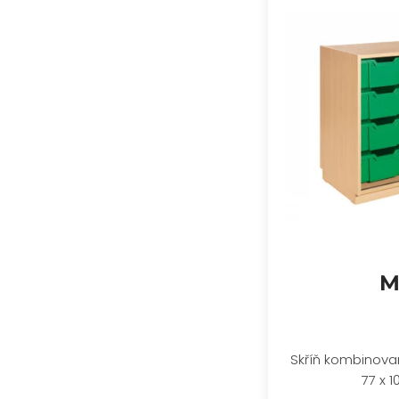
M
Skříň kombinovan
77 x 