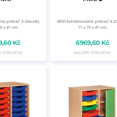
á, police/ 4 zásuvky
Skříň kombinovaná, police/ 4 z
70 x 47 cm
77 x 70 x 47 cm
9,60 Kč
6969,60 Kč
: 5760,00 Kč
bez DPH: 5760,00 Kč