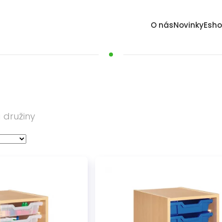
O nás
Novinky
Esh
 družiny