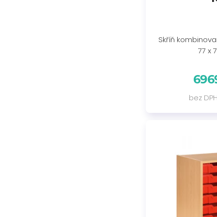
Skříň kombinovan
77 x 
696
bez DPH