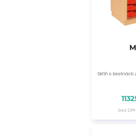
M
Skříň s šestnácti
1132
bez DPH