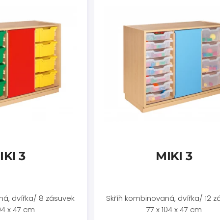
IKI 3
MIKI 3
á, dvířka/ 8 zásuvek
Skříň kombinovaná, dvířka/ 12 z
104 x 47 cm
77 x 104 x 47 cm