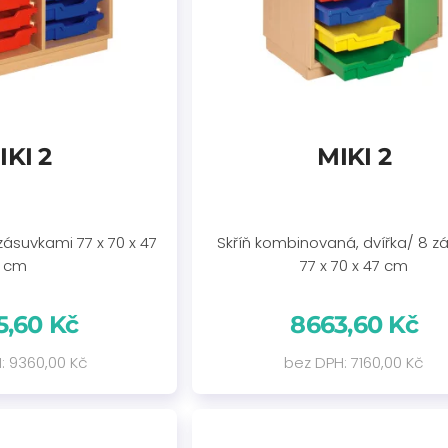
IKI 2
MIKI 2
 zásuvkami 77 x 70 x 47
Skříň kombinovaná, dvířka/ 8 z
cm
77 x 70 x 47 cm
5,60 Kč
8663,60 Kč
: 9360,00 Kč
bez DPH: 7160,00 Kč