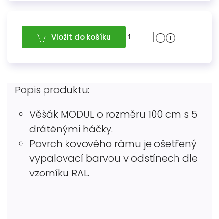
Vložit do košíku
Popis produktu:
Věšák MODUL o rozměru 100 cm s 5
drátěnými háčky.
Povrch kovového rámu je ošetřený
vypalovací barvou v odstínech dle
vzorníku RAL.