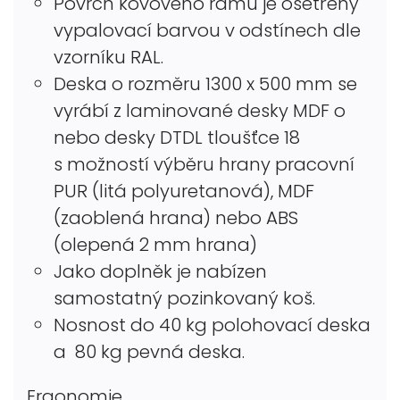
Povrch kovového rámu je ošetřený
vypalovací barvou v odstínech dle
vzorníku RAL.
Deska o rozměru 1300 x 500 mm se
vyrábí z laminované desky MDF o
nebo desky DTDL tloušťce 18
s možností výběru hrany pracovní
PUR (litá polyuretanová), MDF
(zaoblená hrana) nebo ABS
(olepená 2 mm hrana)
Jako doplněk je nabízen
samostatný pozinkovaný koš.
Nosnost do 40 kg polohovací deska
a 80 kg pevná deska.
Ergonomie