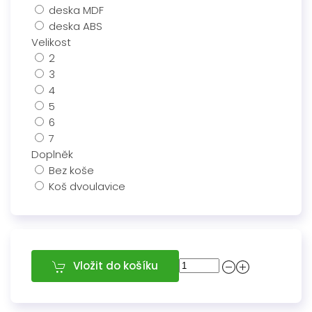
deska MDF
deska ABS
Velikost
2
3
4
5
6
7
Doplněk
Bez koše
Koš dvoulavice
Vložit do košíku