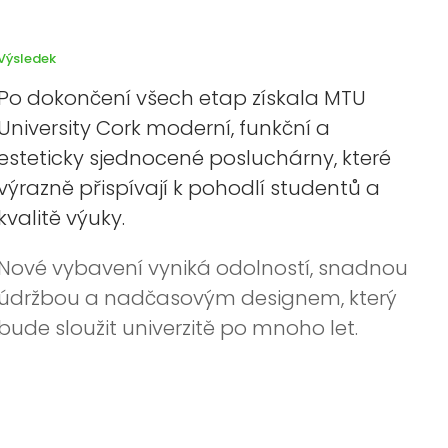
Výsledek
Po dokončení všech etap získala MTU
University Cork moderní, funkční a
esteticky sjednocené posluchárny, které
výrazně přispívají k pohodlí studentů a
kvalitě výuky.
Nové vybavení vyniká odolností, snadnou
údržbou a nadčasovým designem, který
bude sloužit univerzitě po mnoho let.