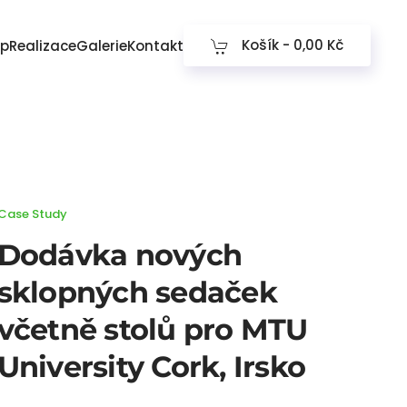
Košík -
0,00 Kč
op
Realizace
Galerie
Kontakt
Case Study
Dodávka nových
sklopných sedaček
včetně stolů pro MTU
University Cork, Irsko