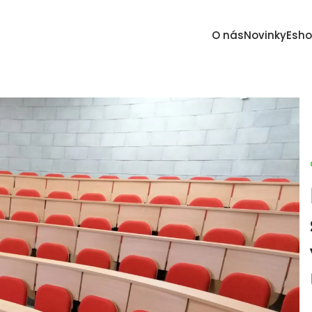
O nás
Novinky
Esh