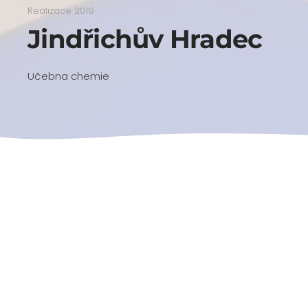
Realizace 2019
Jindřichův Hradec
Učebna chemie
Předchozí
Následující
Produkty
Obchodní podmínky